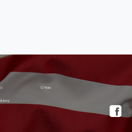
ci
O Nas
ostawy