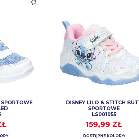
Y SPORTOWE
DISNEY LILO & STITCH BUT
LED
SPORTOWE
5
LS001955
ZŁ
159,99 ZŁ
ORY:
DOSTĘPNE KOLORY: