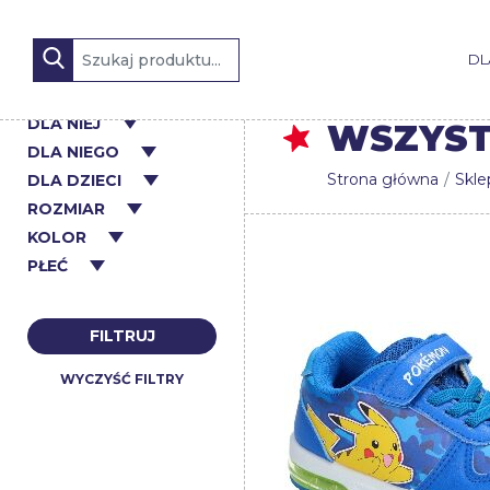
DL
DLA NIEJ
WSZYST
DLA NIEGO
Strona główna
Skle
DLA DZIECI
ROZMIAR
KOLOR
PŁEĆ
FILTRUJ
WYCZYŚĆ FILTRY