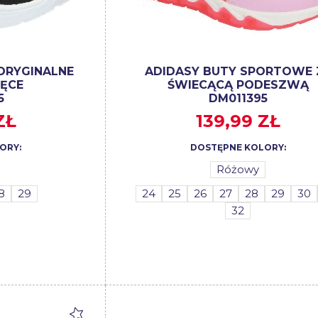
ORYGINALNE
ADIDASY BUTY SPORTOWE 
IĘCE
ŚWIECĄCĄ PODESZWĄ
5
DM011395
ZŁ
139,99 ZŁ
ORY:
DOSTĘPNE KOLORY:
Różowy
8
29
24
25
26
27
28
29
30
32