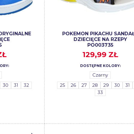
ORYGINALNE
POKEMON PIKACHU SANDA
IĘCE
DZIECIĘCE NA RZEPY
5
PO003735
ZŁ
129,99 ZŁ
ORY:
DOSTĘPNE KOLORY:
Czarny
30
31
32
25
26
27
28
29
30
31
33