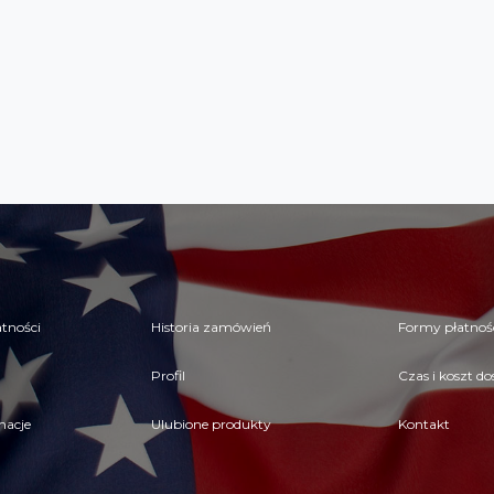
tności
Historia zamówień
Formy płatnoś
Profil
Czas i koszt d
macje
Ulubione produkty
Kontakt