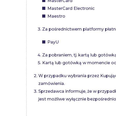
MasterCard
MasterCard Electronic
Maestro
Za pośrednictwem platformy płatni
PayU
Za pobraniem, tj. kartą lub gotó
Kartą lub gotówką w momencie od
W przypadku wybrania przez Kupujące
zamówienia.
Sprzedawca informuje, że w przypadk
jest możliwe wyłącznie bezpośrednio