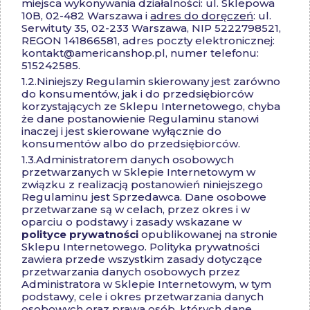
miejsca wykonywania działalności: ul. Sklepowa
10B, 02-482 Warszawa i
adres do doręczeń
: ul.
Serwituty 35, 02-233 Warszawa, NIP 5222798521,
REGON 141866581, adres poczty elektronicznej:
kontakt@americanshop.pl
, numer telefonu:
515242585.
1.2.
Niniejszy Regulamin skierowany jest zarówno
do konsumentów, jak i do przedsiębiorców
korzystających ze Sklepu Internetowego, chyba
że dane postanowienie Regulaminu stanowi
inaczej i jest skierowane wyłącznie do
konsumentów albo do przedsiębiorców.
1.3.
Administratorem danych osobowych
przetwarzanych w Sklepie Internetowym w
związku z realizacją postanowień niniejszego
Regulaminu jest Sprzedawca. Dane osobowe
przetwarzane są w celach, przez okres i w
oparciu o podstawy i zasady wskazane w
polityce prywatności
opublikowanej na stronie
Sklepu Internetowego. Polityka prywatności
zawiera przede wszystkim zasady dotyczące
przetwarzania danych osobowych przez
Administratora w Sklepie Internetowym, w tym
podstawy, cele i okres przetwarzania danych
osobowych oraz prawa osób, których dane