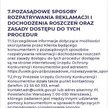
7.
POZASĄDOWE SPOSOBY
ROZPATRYWANIA REKLAMACJI I
DOCHODZENIA ROSZCZEŃ ORAZ
ZASADY DOSTĘPU DO TYCH
PROCEDUR
7.1.
Szczegółowe informacje dotyczące możliwości
skorzystania przez Klienta będącego
konsumentem z pozasądowych sposobów
rozpatrywania reklamacji i dochodzenia roszczeń
oraz zasady dostępu do tych procedur dostępne
są na stronie internetowej Urzędu Ochrony
Konkurencji i Konsumentów pod adresem:
https://uokik.gov.pl/pozasadowe_rozwiazywanie_sp
7.2.
Przy Prezesie Urzędu Ochrony Konkurencji i
Konsumentów działa także punkt kontaktowy
(telefon: 22 55 60 333, email:
kontakt.adr@uokik.gov.pl
lub adres pisemny: Pl.
Powstańców Warszawy 1, 00-030 Warszawa.),
którego zadaniem jest między innymi udzielanie
pomocy konsumentom w sprawach dotyczących
pozasądowego rozwiązywania sporów