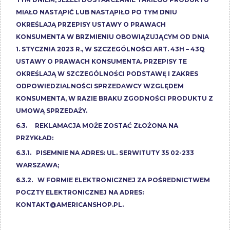
MIAŁO NASTĄPIĆ LUB NASTĄPIŁO PO TYM DNIU
OKREŚLAJĄ PRZEPISY USTAWY O PRAWACH
KONSUMENTA W BRZMIENIU OBOWIĄZUJĄCYM OD DNIA
1. STYCZNIA 2023 R., W SZCZEGÓLNOŚCI ART. 43H – 43Q
USTAWY O PRAWACH KONSUMENTA. PRZEPISY TE
OKREŚLAJĄ W SZCZEGÓLNOŚCI PODSTAWĘ I ZAKRES
ODPOWIEDZIALNOŚCI SPRZEDAWCY WZGLĘDEM
KONSUMENTA, W RAZIE BRAKU ZGODNOŚCI PRODUKTU Z
UMOWĄ SPRZEDAŻY.
6.3. REKLAMACJA MOŻE ZOSTAĆ ZŁOŻONA NA
PRZYKŁAD:
6.3.1. PISEMNIE NA ADRES: UL. SERWITUTY 35 02-233
WARSZAWA;
6.3.2. W FORMIE ELEKTRONICZNEJ ZA POŚREDNICTWEM
POCZTY ELEKTRONICZNEJ NA ADRES:
KONTAKT@AMERICANSHOP.PL
.