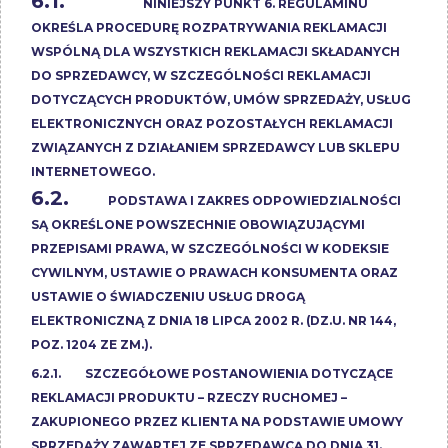
6.1.
NINIEJSZY PUNKT 6. REGULAMINU
OKREŚLA PROCEDURĘ ROZPATRYWANIA REKLAMACJI
WSPÓLNĄ DLA WSZYSTKICH REKLAMACJI SKŁADANYCH
DO SPRZEDAWCY, W SZCZEGÓLNOŚCI REKLAMACJI
DOTYCZĄCYCH PRODUKTÓW, UMÓW SPRZEDAŻY, USŁUG
ELEKTRONICZNYCH ORAZ POZOSTAŁYCH REKLAMACJI
ZWIĄZANYCH Z DZIAŁANIEM SPRZEDAWCY LUB SKLEPU
INTERNETOWEGO.
6.2.
PODSTAWA I ZAKRES ODPOWIEDZIALNOŚCI
SĄ OKREŚLONE POWSZECHNIE OBOWIĄZUJĄCYMI
PRZEPISAMI PRAWA, W SZCZEGÓLNOŚCI W KODEKSIE
CYWILNYM, USTAWIE O PRAWACH KONSUMENTA ORAZ
USTAWIE O ŚWIADCZENIU USŁUG DROGĄ
ELEKTRONICZNĄ Z DNIA 18 LIPCA 2002 R. (DZ.U. NR 144,
POZ. 1204 ZE ZM.).
6.2.1. SZCZEGÓŁOWE POSTANOWIENIA DOTYCZĄCE
REKLAMACJI PRODUKTU – RZECZY RUCHOMEJ –
ZAKUPIONEGO PRZEZ KLIENTA NA PODSTAWIE UMOWY
SPRZEDAŻY ZAWARTEJ ZE SPRZEDAWCĄ DO DNIA 31.