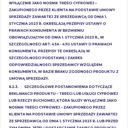
WYŁĄCZNIE JAKO NOŚNIK TREŚCI CYFROWEJ –
ZAKUPIONEGO PRZEZ KLIENTA NA PODSTAWIE UMOWY
SPRZEDAŻY ZAWARTEJ ZE SPRZEDAWCĄ OD DNIA 1.
STYCZNIA 2023 R. OKREŚLAJĄ PRZEPISY USTAWY O
PRAWACH KONSUMENTA W BRZMIENIU
OBOWIĄZUJĄCYM OD DNIA 1. STYCZNIA 2023 R., W
SZCZEGÓLNOŚCI ART. 43A - 43G USTAWY O PRAWACH
KONSUMENTA. PRZEPISY TE OKREŚLAJĄ W
SZCZEGÓLNOŚCI PODSTAWĘ I ZAKRES
ODPOWIEDZIALNOŚCI SPRZEDAWCY WZGLĘDEM
KONSUMENTA, W RAZIE BRAKU ZGODNOŚCI PRODUKTU Z
UMOWĄ SPRZEDAŻY.
6.2.3. SZCZEGÓŁOWE POSTANOWIENIA DOTYCZĄCE
REKLAMACJI PRODUKTU – TREŚCI LUB USŁUGI CYFROWEJ
LUB RZECZY RUCHOMEJ, KTÓRA SŁUŻY WYŁĄCZNIE JAKO
NOŚNIK TREŚCI CYFROWEJ – ZAKUPIONEGO PRZEZ
KLIENTA NA PODSTAWIE UMOWY SPRZEDAŻY ZAWARTEJ
ZE SPRZEDAWCĄ OD DNIA 1. STYCZNIA 2023 R. LUB PRZED
TYM DNIEM, JEŻELI DOSTARCZANIE TAKIEGO PRODUKTU