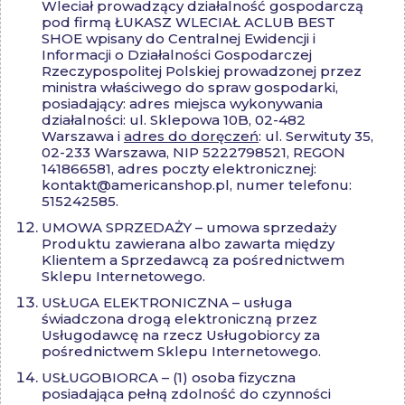
Wleciał prowadzący działalność gospodarczą
pod firmą ŁUKASZ WLECIAŁ ACLUB BEST
SHOE wpisany do Centralnej Ewidencji i
Informacji o Działalności Gospodarczej
Rzeczypospolitej Polskiej prowadzonej przez
ministra właściwego do spraw gospodarki,
posiadający: adres miejsca wykonywania
działalności: ul. Sklepowa 10B, 02-482
Warszawa i
adres do doręczeń
: ul. Serwituty 35,
02-233 Warszawa, NIP 5222798521, REGON
141866581, adres poczty elektronicznej:
kontakt@americanshop.pl
, numer telefonu:
515242585.
UMOWA SPRZEDAŻY – umowa sprzedaży
Produktu zawierana albo zawarta między
Klientem a Sprzedawcą za pośrednictwem
Sklepu Internetowego.
USŁUGA ELEKTRONICZNA – usługa
świadczona drogą elektroniczną przez
Usługodawcę na rzecz Usługobiorcy za
pośrednictwem Sklepu Internetowego.
USŁUGOBIORCA – (1) osoba fizyczna
posiadająca pełną zdolność do czynności