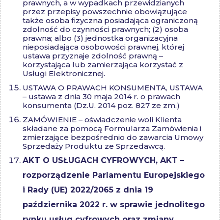
prawnych, a w wypadkach przewidzianych
przez przepisy powszechnie obowiązujące
także osoba fizyczna posiadająca ograniczoną
zdolność do czynności prawnych; (2) osoba
prawna; albo (3) jednostka organizacyjna
nieposiadająca osobowości prawnej, której
ustawa przyznaje zdolność prawną –
korzystająca lub zamierzająca korzystać z
Usługi Elektronicznej.
USTAWA O PRAWACH KONSUMENTA, USTAWA
– ustawa z dnia 30 maja 2014 r. o prawach
konsumenta (Dz.U. 2014 poz. 827 ze zm.)
ZAMÓWIENIE – oświadczenie woli Klienta
składane za pomocą Formularza Zamówienia i
zmierzające bezpośrednio do zawarcia Umowy
Sprzedaży Produktu ze Sprzedawcą.
AKT O USŁUGACH CYFROWYCH, AKT –
rozporządzenie Parlamentu Europejskiego
i Rady (UE) 2022/2065 z dnia 19
października 2022 r. w sprawie jednolitego
rynku usług cyfrowych oraz zmiany