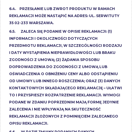
6.4. PRZESŁANIE LUB ZWROT PRODUKTU W RAMACH
REKLAMACJI MOŻE NASTĄPIĆ NA ADRES: UL. SERWITUTY
35 02-233 WARSZAWA.
6.5. ZALECA SIĘ PODANIE W OPISIE REKLAMACJI: (1)
INFORMACJI I OKOLICZNOŚCI DOTYCZĄCYCH
PRZEDMIOTU REKLAMACJI, W SZCZEGÓLNOŚCI RODZAJU
I DATY WYSTĄPIENIA NIEPRAWIDŁOWOŚCI LUB BRAKU
ZGODNOŚCI Z UMOWĄ; (2) ŻĄDANIA SPOSOBU
DOPROWADZENIA DO ZGODNOŚCI Z UMOWĄ LUB
OŚWIADCZENIA O OBNIŻENIU CENY ALBO ODSTĄPIENIU
OD UMOWY LUB INNEGO ROSZCZENIA; ORAZ (3) DANYCH
KONTAKTOWYCH SKŁADAJĄCEGO REKLAMACJĘ – UŁATWI
TO I PRZYSPIESZY ROZPATRZENIE REKLAMACJI. WYMOGI
PODANE W ZDANIU POPRZEDNIM MAJĄ FORMĘ JEDYNIE
ZALECENIA I NIE WPŁYWAJĄ NA SKUTECZNOŚĆ
REKLAMACJI ZŁOŻONYCH Z POMINIĘCIEM ZALECANEGO
OPISU REKLAMACJI.
6.6. W RAZIE ZMIANY PODANYCH DANYCH