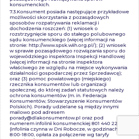
konsumenckich.
7.3.
Konsument posiada następujące przykładowe
możliwości skorzystania z pozasądowych
sposobów rozpatrywania reklamacji i
dochodzenia roszczeń: (1) wniosek o
rozstrzygnięcie sporu do stałego polubownego
sądu konsumenckiego (więcej informacji na
stronie: http://www.spsk.wiih.org.pl/); (2) wniosek
w sprawie pozasądowego rozwiązania sporu do
wojewódzkiego inspektora Inspekcji Handlowej
(więcej informacji na stronie inspektora
właściwego ze względu na miejsce wykonywania
działalności gospodarczej przez Sprzedawcę);
oraz (3) pomoc powiatowego (miejskiego)
rzecznika konsumentów lub organizacji
społecznej, do której zadań statutowych należy
ochrona konsumentów (m. in. Federacja
Konsumentów, Stowarzyszenie Konsumentów
Polskich). Porady udzielane są między innymi
mailowo pod adresem
porady@dlakonsumentow.pl
oraz pod
numerem infolinii konsumenckiej 801 440 220
(infolinia czynna w Dni Robocze, w godzinach
8:00-18:00, opłata za połączenie wg taryfy