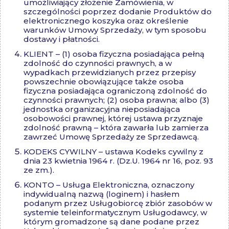
umożliwiający złożenie Zamówienia, w
szczególności poprzez dodanie Produktów do
elektronicznego koszyka oraz określenie
warunków Umowy Sprzedaży, w tym sposobu
dostawy i płatności.
KLIENT – (1) osoba fizyczna posiadająca pełną
zdolność do czynności prawnych, a w
wypadkach przewidzianych przez przepisy
powszechnie obowiązujące także osoba
fizyczna posiadająca ograniczoną zdolność do
czynności prawnych; (2) osoba prawna; albo (3)
jednostka organizacyjna nieposiadająca
osobowości prawnej, której ustawa przyznaje
zdolność prawną – która zawarła lub zamierza
zawrzeć Umowę Sprzedaży ze Sprzedawcą.
KODEKS CYWILNY – ustawa Kodeks cywilny z
dnia 23 kwietnia 1964 r. (Dz.U. 1964 nr 16, poz. 93
ze zm.).
KONTO – Usługa Elektroniczna, oznaczony
indywidualną nazwą (loginem) i hasłem
podanym przez Usługobiorcę zbiór zasobów w
systemie teleinformatycznym Usługodawcy, w
którym gromadzone są dane podane przez