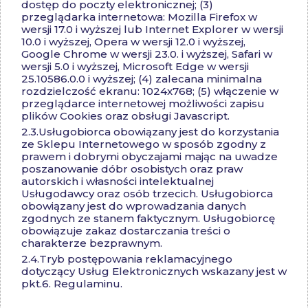
dostęp do poczty elektronicznej; (3)
przeglądarka internetowa: Mozilla Firefox w
wersji 17.0 i wyższej lub Internet Explorer w wersji
10.0 i wyższej, Opera w wersji 12.0 i wyższej,
Google Chrome w wersji 23.0. i wyższej, Safari w
wersji 5.0 i wyższej, Microsoft Edge w wersji
25.10586.0.0 i wyższej; (4) zalecana minimalna
rozdzielczość ekranu: 1024x768; (5) włączenie w
przeglądarce internetowej możliwości zapisu
plików Cookies oraz obsługi Javascript.
2.3.
Usługobiorca obowiązany jest do korzystania
ze Sklepu Internetowego w sposób zgodny z
prawem i dobrymi obyczajami mając na uwadze
poszanowanie dóbr osobistych oraz praw
autorskich i własności intelektualnej
Usługodawcy oraz osób trzecich. Usługobiorca
obowiązany jest do wprowadzania danych
zgodnych ze stanem faktycznym. Usługobiorcę
obowiązuje zakaz dostarczania treści o
charakterze bezprawnym.
2.4.
Tryb postępowania reklamacyjnego
dotyczący Usług Elektronicznych wskazany jest w
pkt.6. Regulaminu.