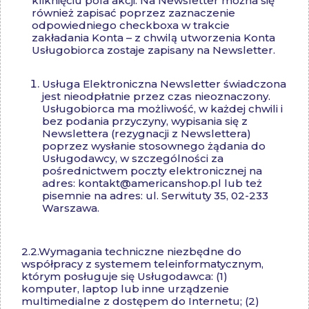
kliknięciu pola akcji. Na Newsletter można się
również zapisać poprzez zaznaczenie
odpowiedniego checkboxa w trakcie
zakładania Konta – z chwilą utworzenia Konta
Usługobiorca zostaje zapisany na Newsletter.
Usługa Elektroniczna Newsletter świadczona
jest nieodpłatnie przez czas nieoznaczony.
Usługobiorca ma możliwość, w każdej chwili i
bez podania przyczyny, wypisania się z
Newslettera (rezygnacji z Newslettera)
poprzez wysłanie stosownego żądania do
Usługodawcy, w szczególności za
pośrednictwem poczty elektronicznej na
adres:
kontakt@americanshop.pl
lub też
pisemnie na adres: ul. Serwituty 35, 02-233
Warszawa.
2.2.
Wymagania techniczne niezbędne do
współpracy z systemem teleinformatycznym,
którym posługuje się Usługodawca: (1)
komputer, laptop lub inne urządzenie
multimedialne z dostępem do Internetu; (2)