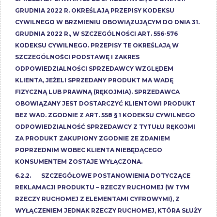
GRUDNIA 2022 R. OKREŚLAJĄ PRZEPISY KODEKSU
CYWILNEGO W BRZMIENIU OBOWIĄZUJĄCYM DO DNIA 31.
GRUDNIA 2022 R., W SZCZEGÓLNOŚCI ART. 556-576
KODEKSU CYWILNEGO. PRZEPISY TE OKREŚLAJĄ W
SZCZEGÓLNOŚCI PODSTAWĘ I ZAKRES
ODPOWIEDZIALNOŚCI SPRZEDAWCY WZGLĘDEM
KLIENTA, JEŻELI SPRZEDANY PRODUKT MA WADĘ
FIZYCZNĄ LUB PRAWNĄ (RĘKOJMIA). SPRZEDAWCA
OBOWIĄZANY JEST DOSTARCZYĆ KLIENTOWI PRODUKT
BEZ WAD. ZGODNIE Z ART. 558 § 1 KODEKSU CYWILNEGO
ODPOWIEDZIALNOŚĆ SPRZEDAWCY Z TYTUŁU RĘKOJMI
ZA PRODUKT ZAKUPIONY ZGODNIE ZE ZDANIEM
POPRZEDNIM WOBEC KLIENTA NIEBĘDĄCEGO
KONSUMENTEM ZOSTAJE WYŁĄCZONA.
6.2.2. SZCZEGÓŁOWE POSTANOWIENIA DOTYCZĄCE
REKLAMACJI PRODUKTU – RZECZY RUCHOMEJ (W TYM
RZECZY RUCHOMEJ Z ELEMENTAMI CYFROWYMI), Z
WYŁĄCZENIEM JEDNAK RZECZY RUCHOMEJ, KTÓRA SŁUŻY