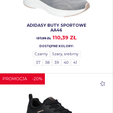
ADIDASY BUTY SPORTOWE
AA46
110,39 ZŁ
137,99 ZŁ
DOSTĘPNE KOLORY:
Czarny
Szary, srebrny
37
38
39
40
41
PROMOCJA
-20%