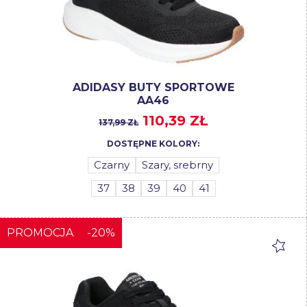
ADIDASY BUTY SPORTOWE
AA46
110,39 ZŁ
137,99 ZŁ
DOSTĘPNE KOLORY:
Czarny
Szary, srebrny
37
38
39
40
41
PROMOCJA
-20%