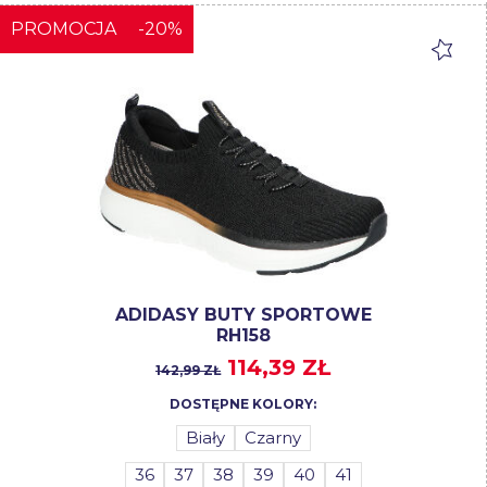
PROMOCJA
-20%
ADIDASY BUTY SPORTOWE
RH158
114,39 ZŁ
142,99 ZŁ
DOSTĘPNE KOLORY:
Biały
Czarny
36
37
38
39
40
41