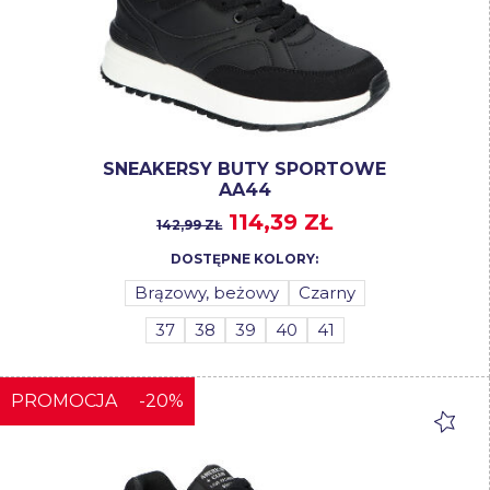
SNEAKERSY BUTY SPORTOWE
AA44
114,39 ZŁ
142,99 ZŁ
DOSTĘPNE KOLORY:
Brązowy, beżowy
Czarny
37
38
39
40
41
PROMOCJA
-20%