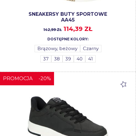
SNEAKERSY BUTY SPORTOWE
AA45
114,39 ZŁ
142,99 ZŁ
DOSTĘPNE KOLORY:
Brązowy, beżowy
Czarny
37
38
39
40
41
PROMOCJA
-20%