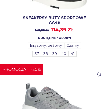
SNEAKERSY BUTY SPORTOWE
AA45
114,39 ZŁ
142,99 ZŁ
DOSTĘPNE KOLORY:
Brązowy, beżowy
Czarny
37
38
39
40
41
PROMOCJA
-20%