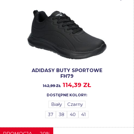
ADIDASY BUTY SPORTOWE
FH79
114,39 ZŁ
142,99 ZŁ
DOSTĘPNE KOLORY:
Biały
Czarny
37
38
40
41
PROMOCJA
-20%