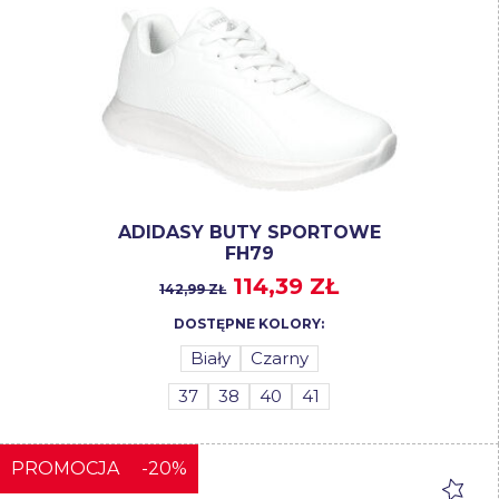
ADIDASY BUTY SPORTOWE
FH79
114,39 ZŁ
142,99 ZŁ
DOSTĘPNE KOLORY:
Biały
Czarny
37
38
40
41
PROMOCJA
-20%