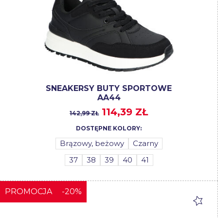
SNEAKERSY BUTY SPORTOWE
AA44
114,39 ZŁ
142,99 ZŁ
DOSTĘPNE KOLORY:
Brązowy, beżowy
Czarny
37
38
39
40
41
PROMOCJA
-20%