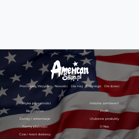
Promocje
Wszystko
Nowości
Dla niej
Dla niego
Dla dzieci
Polityka prywatności
Historia zamówień
Regulamin
Profil
Zwroty i reklamacje
Ulubione produkty
Formy płatności
O Nas
Czas i koszt dostawy