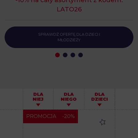
-10% na cały asortyment z kodem:
LATO26
ZOBACZ NAJNOWSZĄ DAMSKĄ
KOLEKCJĘ LETNIĄ
DLA
DLA
DLA
NIEJ
NIEGO
DZIECI
PROMOCJA
-20%