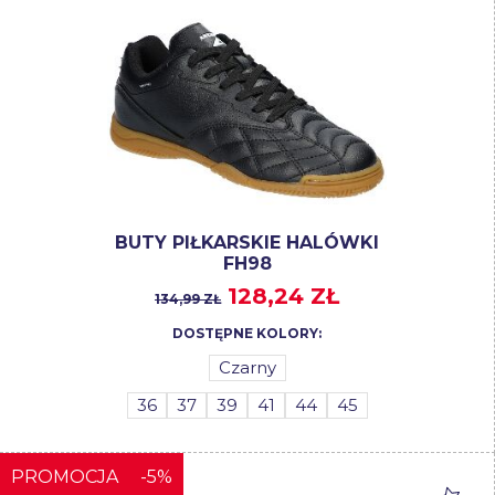
BUTY PIŁKARSKIE HALÓWKI
FH98
128,24 ZŁ
134,99 ZŁ
DOSTĘPNE KOLORY:
Czarny
36
37
39
41
44
45
PROMOCJA
-5%