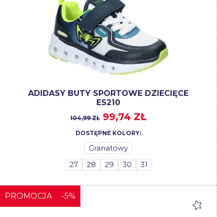
ADIDASY BUTY SPORTOWE DZIECIĘCE
ES210
99,74 ZŁ
104,99 ZŁ
DOSTĘPNE KOLORY:
Granatowy
27
28
29
30
31
PROMOCJA
-5%