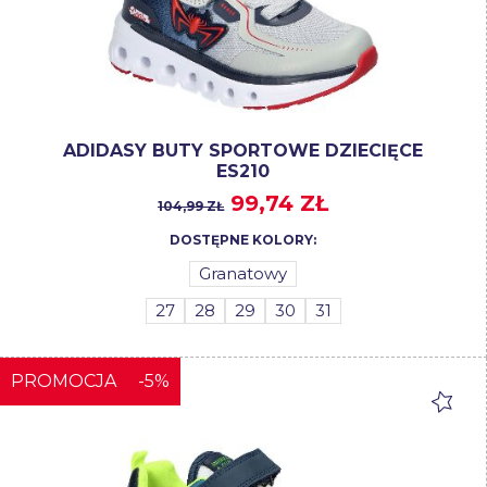
ADIDASY BUTY SPORTOWE DZIECIĘCE
ES210
99,74 ZŁ
104,99 ZŁ
DOSTĘPNE KOLORY:
Granatowy
27
28
29
30
31
PROMOCJA
-5%