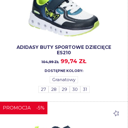
ADIDASY BUTY SPORTOWE DZIECIĘCE
ES210
99,74 ZŁ
104,99 ZŁ
DOSTĘPNE KOLORY:
Granatowy
27
28
29
30
31
PROMOCJA
-5%