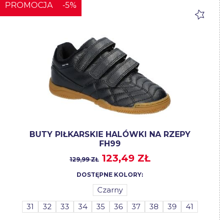
PROMOCJA
-5%
BUTY PIŁKARSKIE HALÓWKI NA RZEPY
FH99
123,49 ZŁ
129,99 ZŁ
DOSTĘPNE KOLORY:
Czarny
31
32
33
34
35
36
37
38
39
41