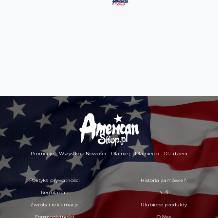
Promocje
Wszystko
Nowości
Dla niej
Dla niego
Dla dzieci
Polityka prywatności
Historia zamówień
Regulamin
Profil
Zwroty i reklamacje
Ulubione produkty
Formy płatności
O Nas