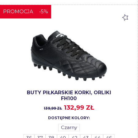
PROMOCJA
-5%
BUTY PIŁKARSKIE KORKI, ORLIKI
FH100
132,99 ZŁ
139,99 ZŁ
DOSTĘPNE KOLORY:
Czarny
36
37
38
40
42
43
44
46