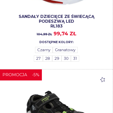
SANDAŁY DZIECIĘCE ZE ŚWIECĄCĄ
PODESZWĄ LED
RL183
99,74 ZŁ
104,99 ZŁ
DOSTĘPNE KOLORY:
Czarny
Granatowy
27
28
29
30
31
PROMOCJA
-5%