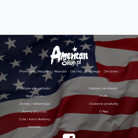
Promocje
Wszystko
Nowości
Dla niej
Dla niego
Dla dzieci
Polityka prywatności
Historia zamówień
Regulamin
Profil
Zwroty i reklamacje
Ulubione produkty
Formy płatności
O Nas
Czas i koszt dostawy
Kontakt