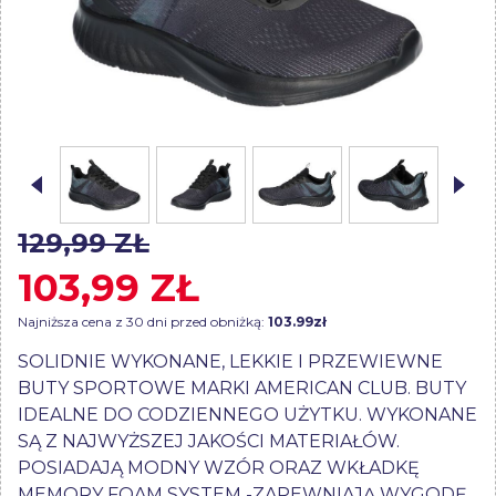
129,99 ZŁ
103,99 ZŁ
Najniższa cena z 30 dni przed obniżką:
103.99zł
SOLIDNIE WYKONANE, LEKKIE I PRZEWIEWNE
BUTY SPORTOWE MARKI AMERICAN CLUB. BUTY
IDEALNE DO CODZIENNEGO UŻYTKU. WYKONANE
SĄ Z NAJWYŻSZEJ JAKOŚCI MATERIAŁÓW.
POSIADAJĄ MODNY WZÓR ORAZ WKŁADKĘ
MEMORY FOAM SYSTEM -ZAPEWNIAJĄ WYGODĘ