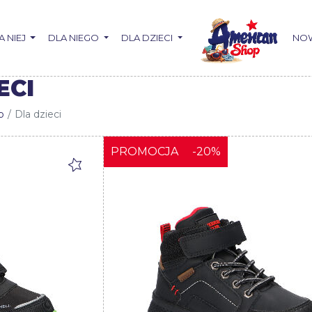
A NIEJ
DLA NIEGO
DLA DZIECI
NO
ECI
p
Dla dzieci
PROMOCJA
-20%