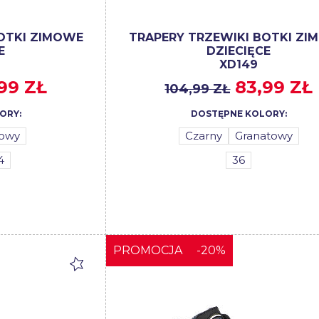
OTKI ZIMOWE
TRAPERY TRZEWIKI BOTKI ZI
E
DZIECIĘCE
XD149
99 ZŁ
83,99 ZŁ
104,99 ZŁ
ORY:
DOSTĘPNE KOLORY:
żowy
Czarny
Granatowy
4
36
PROMOCJA
-20%