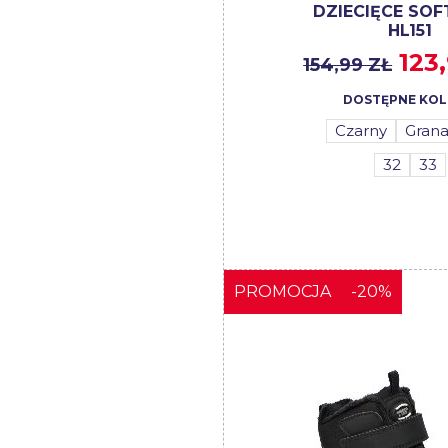
DZIECIĘCE SOF
HL151
123
154,99 ZŁ
DOSTĘPNE KOL
Czarny
Gran
32
33
PROMOCJA
-20%