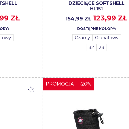
TSHELL
DZIECIĘCE SOFTSHELL
HL151
,99 ZŁ
123,99 ZŁ
154,99 ZŁ
ORY:
DOSTĘPNE KOLORY:
atowy
Czarny
Granatowy
32
33
PROMOCJA
-20%