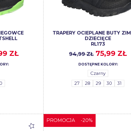
NIEGOWCE
TRAPERY OCIEPLANE BUTY Z
TSHELL
DZIECIĘCE
RL173
,99 ZŁ
75,99 ZŁ
94,99 ZŁ
ORY:
DOSTĘPNE KOLORY:
Czarny
0
27
28
29
30
31
PROMOCJA
-20%