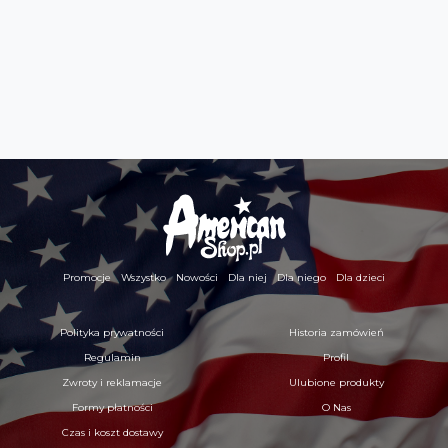
Promocje
Wszystko
Nowości
Dla niej
Dla niego
Dla dzieci
Polityka prywatności
Historia zamówień
Regulamin
Profil
Zwroty i reklamacje
Ulubione produkty
Formy płatności
O Nas
Czas i koszt dostawy