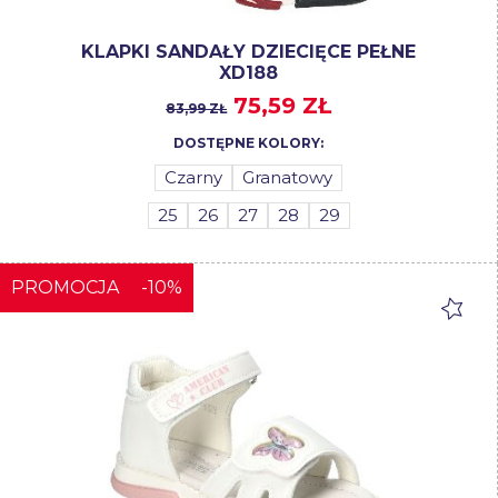
KLAPKI SANDAŁY DZIECIĘCE PEŁNE
XD188
75,59 ZŁ
83,99 ZŁ
DOSTĘPNE KOLORY:
Czarny
Granatowy
25
26
27
28
29
PROMOCJA
-10%