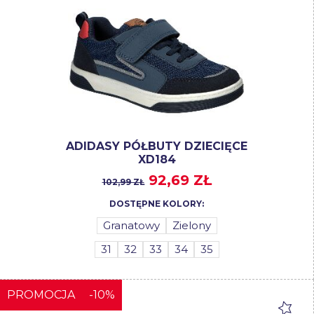
ADIDASY PÓŁBUTY DZIECIĘCE
XD184
92,69 ZŁ
102,99 ZŁ
DOSTĘPNE KOLORY:
Granatowy
Zielony
31
32
33
34
35
PROMOCJA
-10%