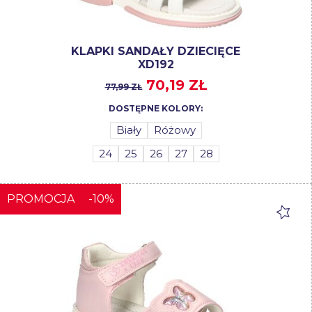
KLAPKI SANDAŁY DZIECIĘCE
XD192
70,19 ZŁ
77,99 ZŁ
DOSTĘPNE KOLORY:
Biały
Różowy
24
25
26
27
28
PROMOCJA
-10%