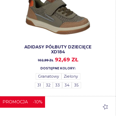
ADIDASY PÓŁBUTY DZIECIĘCE
XD184
92,69 ZŁ
102,99 ZŁ
DOSTĘPNE KOLORY:
Granatowy
Zielony
31
32
33
34
35
PROMOCJA
-10%