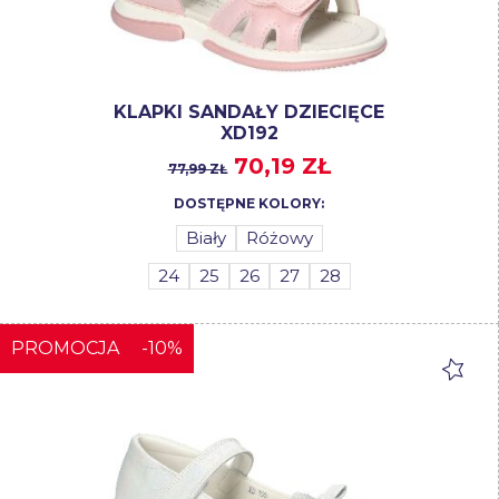
KLAPKI SANDAŁY DZIECIĘCE
XD192
70,19 ZŁ
77,99 ZŁ
DOSTĘPNE KOLORY:
Biały
Różowy
24
25
26
27
28
PROMOCJA
-10%