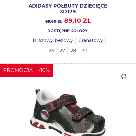
ADIDASY PÓŁBUTY DZIECIĘCE
XD179
89,10 ZŁ
99,00 ZŁ
DOSTĘPNE KOLORY:
Brązowy, beżowy
Granatowy
26
27
28
30
PROMOCJA
-10%