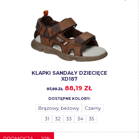
KLAPKI SANDAŁY DZIECIĘCE
XD187
88,19 ZŁ
97,99 ZŁ
DOSTĘPNE KOLORY:
Brązowy, beżowy
Czarny
31
32
33
34
35
PROMOCJA
-10%