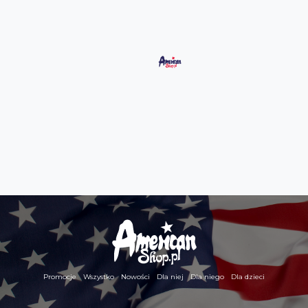
Promocje
Wszystko
Nowości
Dla niej
Dla niego
Dla dzieci