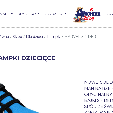
A NIEJ
DLA NIEGO
DLA DZIECI
NO
łówna
Sklep
Dla dzieci
Trampki
MARVEL SPIDER
MPKI DZIECIĘCE
NOWE, SOLID
MAN NA RZEP
ORYGINALNY
BAJKI SPIDE
SPÓD ZE ŚWI
ZAKŁADANIE