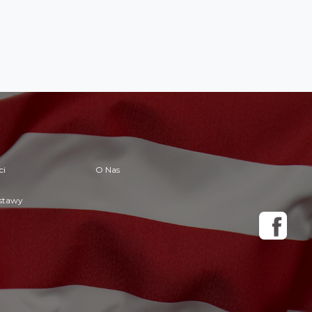
ci
O Nas
ostawy