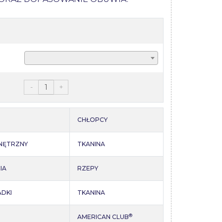
-
+
CHŁOPCY
NĘTRZNY
TKANINA
IA
RZEPY
ADKI
TKANINA
®
AMERICAN CLUB