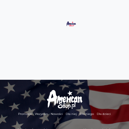
Promocje
Wszystko
Nowości
Dla niej
Dla niego
Dla dzieci