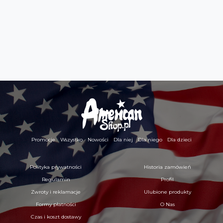
Promocje
Wszystko
Nowości
Dla niej
Dla niego
Dla dzieci
Polityka prywatności
Historia zamówień
Regulamin
Profil
Zwroty i reklamacje
Ulubione produkty
Formy płatności
O Nas
Czas i koszt dostawy