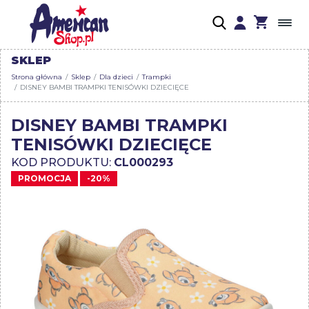
SKLEP
Strona główna
Sklep
Dla dzieci
Trampki
DISNEY BAMBI TRAMPKI TENISÓWKI DZIECIĘCE
DISNEY BAMBI TRAMPKI
TENISÓWKI DZIECIĘCE
KOD PRODUKTU:
CL000293
PROMOCJA
-20%