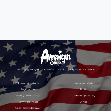
Promocje
Wszystko
Nowości
Dla niej
Dla niego
Dla dzieci
Polityka prywatności
Historia zamówień
Regulamin
Profil
Zwroty i reklamacje
Ulubione produkty
Formy płatności
O Nas
Czas i koszt dostawy