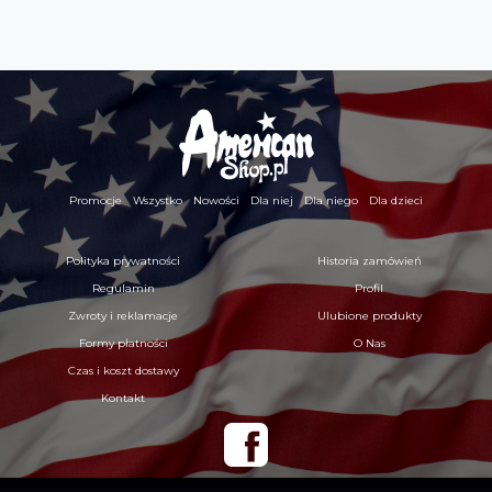
Promocje
Wszystko
Nowości
Dla niej
Dla niego
Dla dzieci
Polityka prywatności
Historia zamówień
Regulamin
Profil
Zwroty i reklamacje
Ulubione produkty
Formy płatności
O Nas
Czas i koszt dostawy
Kontakt