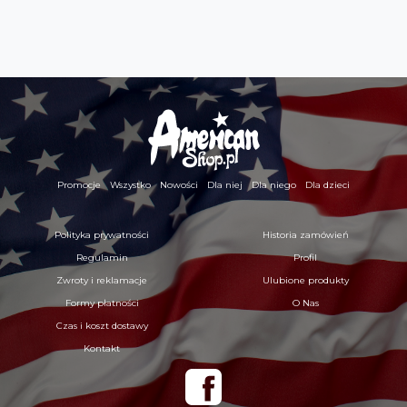
Promocje
Wszystko
Nowości
Dla niej
Dla niego
Dla dzieci
Polityka prywatności
Historia zamówień
Regulamin
Profil
Zwroty i reklamacje
Ulubione produkty
Formy płatności
O Nas
Czas i koszt dostawy
Kontakt