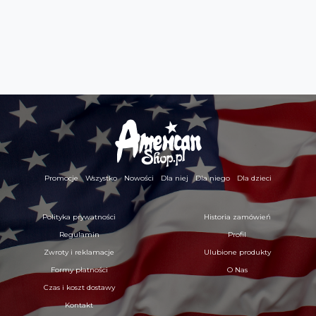
Promocje
Wszystko
Nowości
Dla niej
Dla niego
Dla dzieci
Polityka prywatności
Historia zamówień
Regulamin
Profil
Zwroty i reklamacje
Ulubione produkty
Formy płatności
O Nas
Czas i koszt dostawy
Kontakt