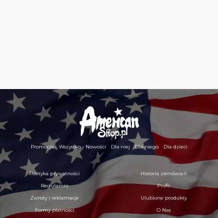
Promocje
Wszystko
Nowości
Dla niej
Dla niego
Dla dzieci
Polityka prywatności
Historia zamówień
Regulamin
Profil
Zwroty i reklamacje
Ulubione produkty
Formy płatności
O Nas